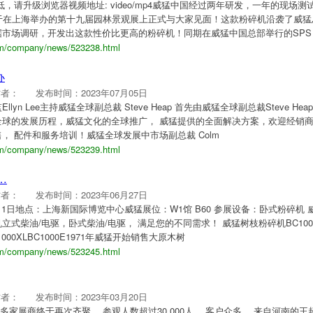
请升级浏览器视频地址: video/mp4威猛中国经过两年研发，一年的现场测
终于在上海举办的第十九届园林景观展上正式与大家见面！这款粉碎机沿袭了威猛
市场调研，开发出这款性价比更高的粉碎机！同期在威猛中国总部举行的SPS
om/company/news/523238.html
办
作者：
发布时间：2023年07月05日
yn Lee主持威猛全球副总裁 Steve Heap 首先由威猛全球副总裁Steve Hea
全球的发展历程，威猛文化的全球推广， 威猛提供的全面解决方案，欢迎经销
， 配件和服务培训！威猛全球发展中市场副总裁 Colm
om/company/news/523239.html
…
作者：
发布时间：2023年06月27日
-7月1日地点：上海新国际博览中心威猛展位：W1馆 B60 参展设备：卧式粉碎机 
式柴油/电驱，卧式柴油/电驱， 满足您的不同需求！ 威猛树枝粉碎机BC100
00XLBC1000E1971年威猛开始销售大原木树
om/company/news/523245.html
作者：
发布时间：2023年03月20日
50多家展商终于再次齐聚， 参观人数超过30,000人， 客户众多。 来自河南的王