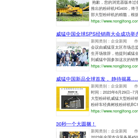
抱歉，您的浏览器版本过低，
推出的粉碎机HG400，
部大型粉碎机的精髓，根据
https://www.nongjitong.c
威猛中国全球SPS经销商大会成功举
新闻类别：企业新闻
会议由威猛亚太区市场总监Ell
生开场致辞，他提到威猛
到威猛中国参加这次的销售
https://www.nongjitong.c
威猛中国新品全球首发， 静待揭幕…
新闻类别：企业新闻
时间：2023年6月29日-
大型粉碎机威猛大型粉碎机立
粉碎车经典树枝粉碎机BC10
https://www.nongjitong.c
30秒一个大圆捆！
新闻类别：企业新闻
2023年全国农业装备展4