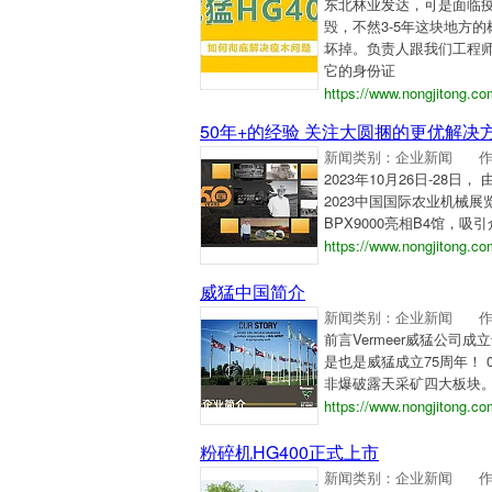
东北林业发达，可是面临疫
毁，不然3-5年这块地方
坏掉。负责人跟我们工程
它的身份证
https://www.nongjitong.c
50年+的经验 关注大圆捆的更优解决
新闻类别：企业新闻
2023年10月26日-2
2023中国国际农业机械展
BPX9000亮相B4馆，吸
https://www.nongjitong.c
威猛中国简介
新闻类别：企业新闻
前言Vermeer威猛公司
是也是威猛成立75周年！
非爆破露天采矿四大板块
https://www.nongjitong.c
粉碎机HG400正式上市
新闻类别：企业新闻