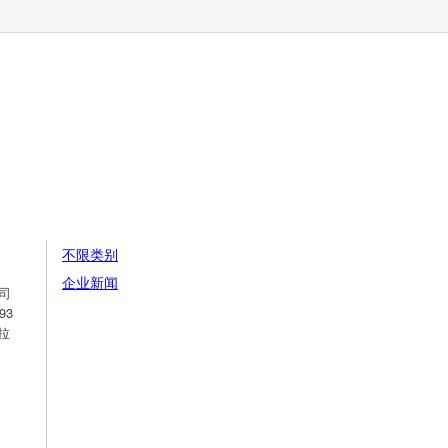
不限类别
企业新闻
司
93
拉