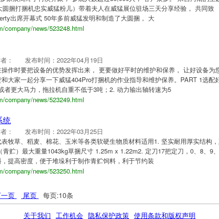
猛大圆捆打捆机忠实威猛粉儿）带着夫人在威猛展位驻场三天分享经验， 共同致
fferty出席开幕式 50年多前威猛发明和制造了大圆捆， 大
om/company/news/523248.html
作者：
发布时间：2022年04月19日
操作时要把设备的优势发挥出来， 更要做好平时的维护和保养， 让好设备为
大家一起分享一下威猛404Pro打捆机的作业指导和维护保养。PART 1选配
1054或者更大马力，拖拉机自重不低于3吨；2. 动力输出轴转速为5
om/company/news/523249.html
系统
作者：
发布时间：2022年03月25日
表牧草、稻麦、棉花、玉米等各类软硬生物质材料适用1. 坚实耐用厚实结构，
贮）最大重量1043kg草捆尺寸 1.25m x 1.22m2. 定刀17把定刀，0、8、9、
料，提高密度，便于堆垛利于制作青贮饲料，利于节约装
om/company/news/523250.html
下一页
尾页
每页:10条
关于我们
工作机会
隐私保护政策
使用条款和版权声明