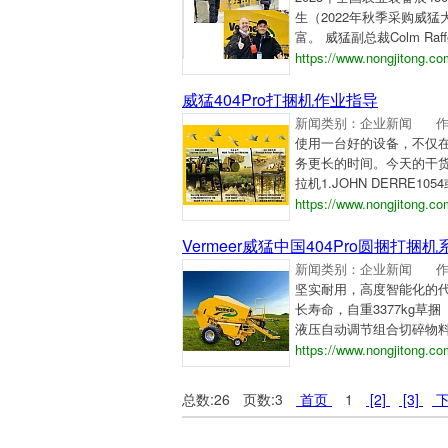
生（2022年秋季采购威
富。 威猛副总裁Colm Ra
https://www.nongjitong.c
威猛404Pro打捆机作业指导
新闻类别：企业新闻
使用一台好的设备，不仅在
务更长的时间。今天的干货和
拉机1.JOHN DERRE
https://www.nongjitong.c
Vermeer威猛中国404Pro圆捆打捆机
新闻类别：企业新闻
坚实耐用，高度智能化的代
长寿命，自重3377kg草捆（青
液压自动调节组合切碎物
https://www.nongjitong.c
总数:26
页数:3
首页
1
[2]
[3]