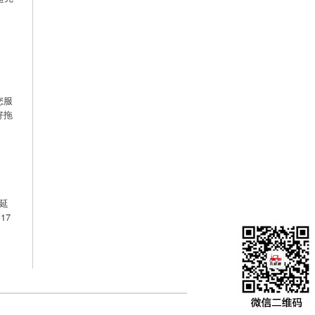
您服
好拖
延
17