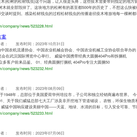
木(松树的松材线虫)这个问题，让人很是头疼，这些疫木需要带到指定的地方
的树木就全部毁掉了。这块地方的松树有的甚至都500年的历史了，不想这么快被
师交谈时提到。感染松材线虫的过程松材线虫的传播途径疫木堆放地每一棵树都
om/company/news/523228.html
方案
作者：
发布时间：2023年10月31日
8日， 由中国农机流通协会、中国农业机械会协会、中国农业机械工业协会联合举办的
览会在武汉国际博览中心举行。 威猛中国携带经典大圆捆404Pro和拆捆机
引众多客户前来品鉴。 01、经典圆捆打捆机 404Pro专注大圆捆50
om/company/news/523232.html
作者：
发布时间：2023年08月09日
成立于1948年，总部位于美国爱荷华州培拉市，子公司和独立经销商遍布世界。 
 01、关于我们威猛总部七大工厂涉及非开挖地下管道铺设， 农牧，环保生物质
。威猛中国响应建设美丽中国——天蓝、地绿、水清的目标，引入安全可靠、节
om/company/news/523233.html
作者：
发布时间：2023年07月06日